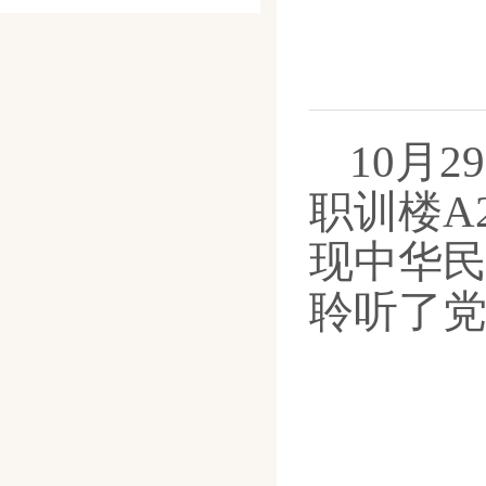
10月
职训楼
A
现中华
聆听了